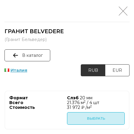
ГРАНИТ BELVEDERE
(Гранит Бельведер)
В каталог
Италия
RUB
EUR
Слэб
20 мм
2
21.376 м
/ 4 шт
2
31 972 ₽ /м
ВЫБРАТЬ