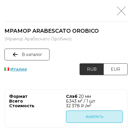
МРАМОР ARABESCATO OROBICO
(Мрамор Арабескато Оробико)
В каталог
Италия
RUB
EUR
Слэб
20 мм
2
6.343 м
/ 1 шт
2
32 378 ₽ /м
ВЫБРАТЬ