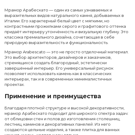
Мрамор Арабескато — один из самых узнаваемых и
выразительных видов натурального камня, добываемых в
Италии. Его характерный белый цвет с мягкими, но
контрастными прожилками серого и графитового оттенка
придаёт интерьеру утончённость и визуальную глубину. Это
классика премиального дизайна, сочетающая в себе
природную выразительность и функциональность.
Мрамор Arabescato — это не просто отделочный материал.
Это выбор архитекторов, дизайнеров и заказчиков,
стремящихся создать благородный, эстетически
завершённый интерьер. Его универсальный рисунок
позволяет использовать камень как в классических
интерьерах, так и в современных минималистичных
проектах.
Применение и преимущества
Благодаря плотной структуре и высокой декоративности,
мрамор Арабескато подходит для широкого спектра задач:
от облицовки стен и полов до изготовления столешниц,
лестниц, каминов и декоративных панелей. Из него
создаются цельные изделия, а также плитка для ванных
комнат, кухонь, холлов и зон отдыха.