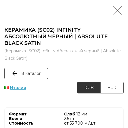
КЕРАМИКА (SC02) INFINITY
АБСОЛЮТНЫЙ ЧЕРНЫЙ | ABSOLUTE
BLACK SATIN
(Керамика (SC02) Infinity Абсолютный черный | Absolute
Black Satin)
В каталог
Италия
RUB
EUR
Слэб
12 мм
2.5 шт
от 55 700 ₽ /шт