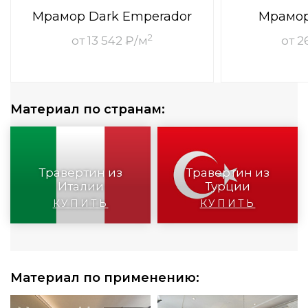
Мрамор Dark Emperador
Мрамор 
2
от 13 542 ₽/м
от 2
Материал по странам:
Травертин из
Травертин из
Италии
Турции
КУПИТЬ
КУПИТЬ
Материал по применению: