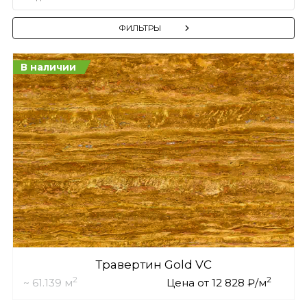
ФИЛЬТРЫ
В наличии
Травертин Gold VC
2
2
~ 61.139 м
Цена от 12 828 ₽/м