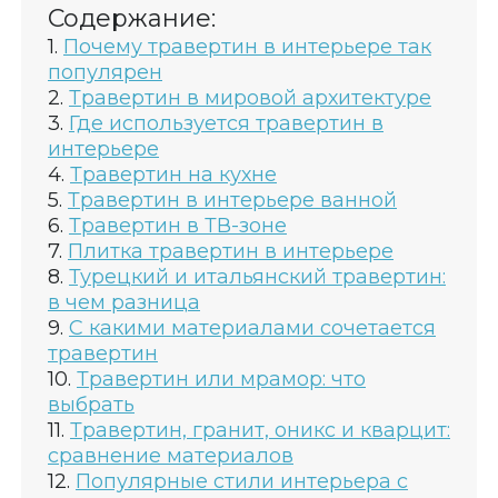
Содержание:
Почему травертин в интерьере так
популярен
Травертин в мировой архитектуре
Где используется травертин в
интерьере
Травертин на кухне
Травертин в интерьере ванной
Травертин в ТВ-зоне
Плитка травертин в интерьере
Турецкий и итальянский травертин:
в чем разница
С какими материалами сочетается
травертин
Травертин или мрамор: что
выбрать
Травертин, гранит, оникс и кварцит:
сравнение материалов
Популярные стили интерьера с